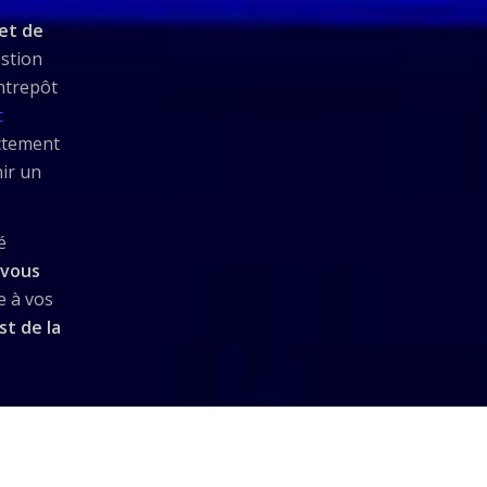
et de
estion
entrepôt
c
ctement
ir un
é
 vous
 à vos
st de la