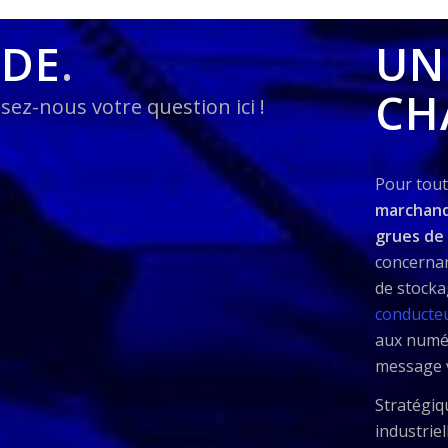
NDE
.
UN
CH
sez-nous votre question ici !
Pour tou
marchandi
grues de
concerna
de stocka
conducte
aux numér
message v
Stratégiq
industrie