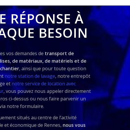
E RÉPONSE À
AQUE BESOIN
tes vos demandes de
transport de
ses, de matériaux, de matériels et de
 chantier
, ainsi que pour toute question
nt
notre station de lavage
, notre entrepôt
ge et
notre service de location avec
ur
, vous pouvez nous appeler directement
os ci-dessus ou nous faire parvenir un
ia notre formulaire.
uement situés au centre de l’activité
lle et économique de Rennes,
nous vous