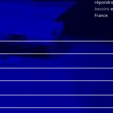
répondr
besoins
e
France
.