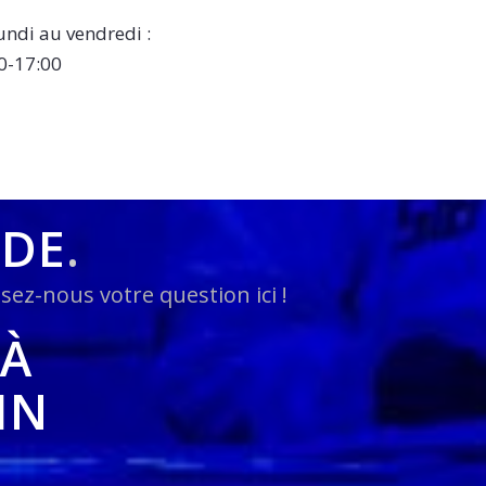
undi au vendredi :
0-17:00
NDE
.
sez-nous votre question ici !
 À
IN