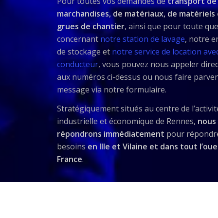
Pour toutes vos demandes de
transport de
marchandises, de matériaux, de matériels 
grues de chantier
, ainsi que pour toute qu
concernant
notre station de lavage
, notre 
de stockage et
notre service de location ave
conducteur
, vous pouvez nous appeler dire
aux numéros ci-dessus ou nous faire parven
message via notre formulaire.
Stratégiquement situés au centre de l’activit
industrielle et économique de Rennes,
nous
répondrons immédiatement
pour répondre
besoins
en Ille et Vilaine et dans tout l’oue
France
.